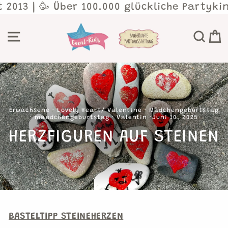
Direkt
 2013 | 🥳 Über 100.000 glückliche Partykin
zum
Inhalt
SEITENNAVIGATION
SU
Erwachsene
·
Lovely Heart/ Valentine
·
Mädchengeburtstag
·
maedchengeburtstag
·
Valentin
·
Juni 10, 2025
HERZFIGUREN AUF STEINEN
BASTELTIPP STEINEHERZEN