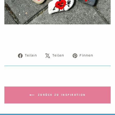
Auf
Auf
Auf
Teilen
Teilen
Pinnen
Facebook
X
Pinteres
teilen
twittern
pinnen
ZURÜCK ZU INSPIRATION