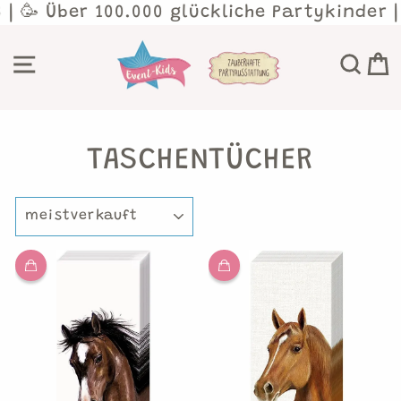
Direkt
 Über 100.000 glückliche Partykinder | 💛
zum
Inhalt
SEITENNAVIGATION
SU
TASCHENTÜCHER
SORTIEREN