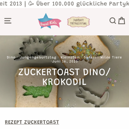
Direkt
t 2013 | 🥳 Über 100.000 glückliche Partyk
zum
Inhalt
SEITENNAVIGATION
SU
Dino
·
Jungengeburtstag
·
Kleinsten
·
Safari
·
Wilde Tiere
·
Juni 16, 2025
ZUCKERTOAST DINO/
KROKODIL
REZEPT ZUCKERTOAST