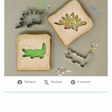
Auf
Auf
Auf
Teilen
Teilen
Pinnen
Facebook
X
Pinteres
teilen
twittern
pinnen