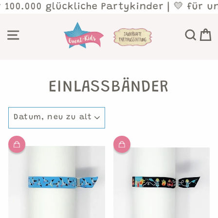
Direkt
000 glückliche Partykinder | 💛 für unverg
zum
Inhalt
SEITENNAVIGATION
SU
EINLASSBÄNDER
SORTIEREN