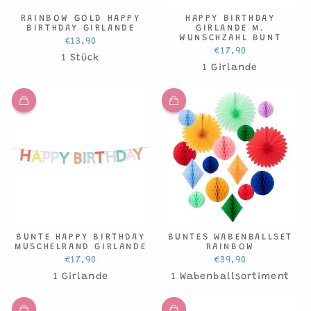
RAINBOW GOLD HAPPY
HAPPY BIRTHDAY
BIRTHDAY GIRLANDE
GIRLANDE M.
WUNSCHZAHL BUNT
€13,90
€17,90
1 Stück
1 Girlande
BUNTE HAPPY BIRTHDAY
BUNTES WABENBALLSET
MUSCHELRAND GIRLANDE
RAINBOW
€17,90
€39,90
1 Girlande
1 Wabenballsortiment