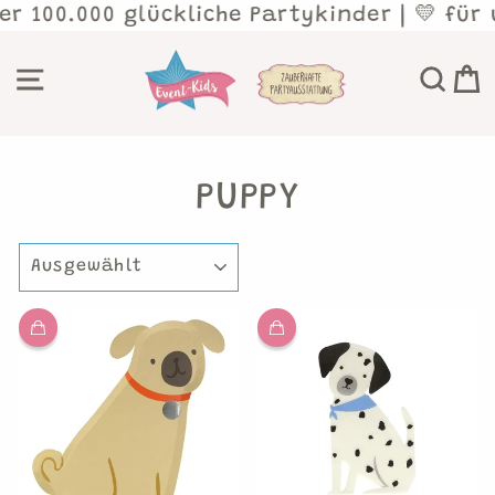
Direkt
0.000 glückliche Partykinder | 💛 für unve
zum
Inhalt
SEITENNAVIGATION
SU
PUPPY
SORTIEREN