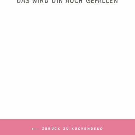
DAS WIRD DIR AUCH GEFALLEN
HUND
KUCHENTOPPER
€8,90
6 Kuchentopper
ZURÜCK ZU KUCHENDEKO