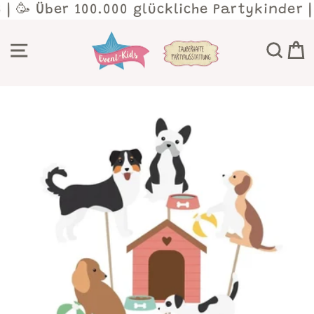
Direkt
 | 🥳 Über 100.000 glückliche Partykinder 
zum
Inhalt
SEITENNAVIGATION
SU