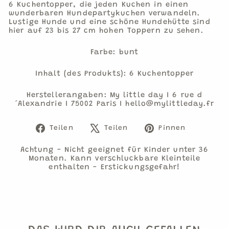
6 Kuchentopper, die jeden Kuchen in einen
wunderbaren Hundepartykuchen verwandeln.
Lustige Hunde und eine schöne Hundehütte sind
hier auf 23 bis 27 cm hohen Toppern zu sehen.
Farbe: bunt
Inhalt (des Produkts): 6 Kuchentopper
Herstellerangaben: My little day I 6 rue d
´Alexandrie I 75002 Paris I hello@mylittleday.fr
Auf
Auf
Auf
Teilen
Teilen
Pinnen
Facebook
X
Pinteres
teilen
twittern
pinnen
Achtung - Nicht geeignet für Kinder unter 36
Monaten. Kann verschluckbare Kleinteile
enthalten - Erstickungsgefahr!