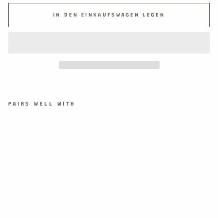
IN DEN EINKAUFSWAGEN LEGEN
PAIRS WELL WITH
HUN
D
KUCH
ENT
OPPE
R
€8,90
6
Kuchentopper