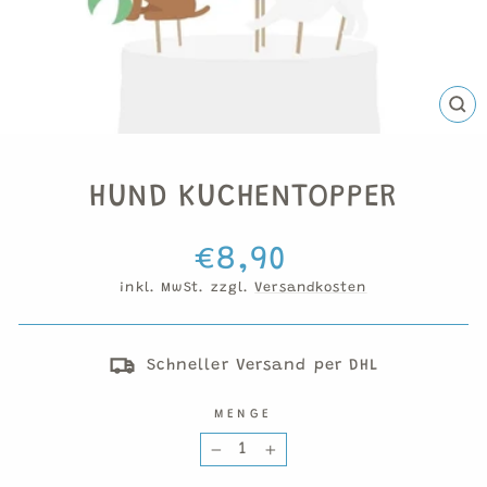
SCH
ESC
HUND KUCHENTOPPER
Normaler
€8,90
Preis
inkl. MwSt. zzgl.
Versandkosten
Schneller Versand per DHL
MENGE
−
+