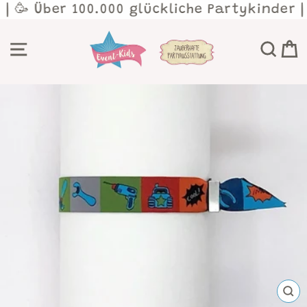
Direkt
 | 🥳 Über 100.000 glückliche Partykinder 
zum
Inhalt
SEITENNAVIGATION
SU
SCH