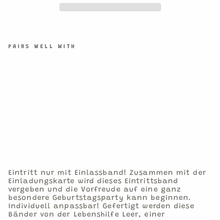
PAIRS WELL WITH
EIN
LAS
SBA
ND
WER
KZE
UGE
€2,95
1
Einlassband
Eintritt nur mit Einlassband! Zusammen mit der
Einladungskarte wird dieses Eintrittsband
vergeben und die Vorfreude auf eine ganz
besondere Geburtstagsparty kann beginnen.
Individuell anpassbar! Gefertigt werden diese
Bänder von der Lebenshilfe Leer, einer