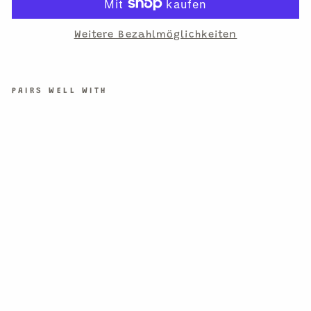
Weitere Bezahlmöglichkeiten
PAIRS WELL WITH
HA
PP
Y
FL
O
WE
RS
SE
RV
IE
TT
EN
GR
OS
S
€7,90
16
Servietten