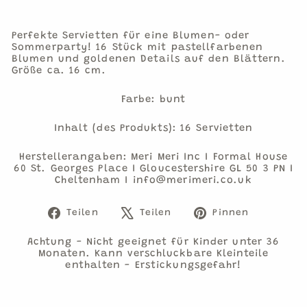
Perfekte Servietten für eine Blumen- oder
Sommerparty! 16 Stück mit pastellfarbenen
Blumen und goldenen Details auf den Blättern.
Größe ca. 16 cm.
Farbe: bunt
Inhalt (des Produkts): 16 Servietten
Herstellerangaben: Meri Meri Inc I Formal House
60 St. Georges Place I Gloucestershire GL 50 3 PN I
Cheltenham I info@merimeri.co.uk
Auf
Auf
Auf
Teilen
Teilen
Pinnen
Facebook
X
Pinteres
teilen
twittern
pinnen
Achtung - Nicht geeignet für Kinder unter 36
Monaten. Kann verschluckbare Kleinteile
enthalten - Erstickungsgefahr!