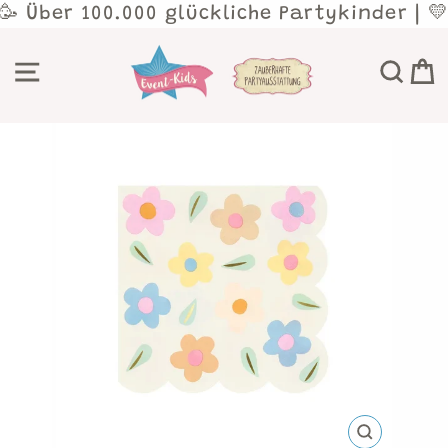
Direkt
 🥳 Über 100.000 glückliche Partykinder | 
zum
Inhalt
SEITENNAVIGATION
SU
SCHLIESSEN 