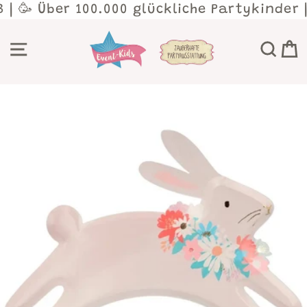
Direkt
 | 🥳 Über 100.000 glückliche Partykinder 
zum
Inhalt
SEITENNAVIGATION
SU