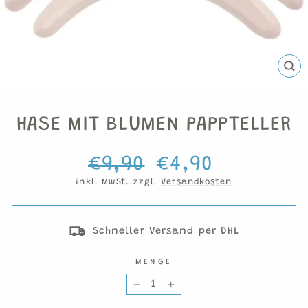
SCH
ESC
HASE MIT BLUMEN PAPPTELLER
Normaler
Sonderpreis
€9,90
€4,90
Preis
inkl. MwSt. zzgl.
Versandkosten
Schneller Versand per DHL
MENGE
−
+