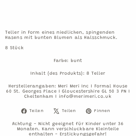
8
Teller
Reduziert
Teller in Form eines niedlichen, spingenden
Hasens mit bunten Blumen als Halsschmuck.
8 Stück
Farbe: bunt
Inhalt (des Produkts): 8 Teller
Herstellerangaben: Meri Meri Inc I Formal House
60 St. Georges Place I Gloucestershire GL 50 3 PN I
Cheltenham I info@merimeri.co.uk
Auf
Auf
Auf
Teilen
Teilen
Pinnen
Facebook
X
Pinteres
teilen
twittern
pinnen
Achtung - Nicht geeignet für Kinder unter 36
Monaten. Kann verschluckbare Kleinteile
enthalten - Erstickungsgefahr!