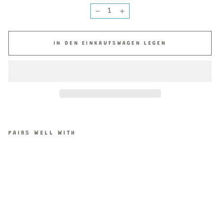
−
+
IN DEN EINKAUFSWAGEN LEGEN
PAIRS WELL WITH
KA
RT
E
CR
EA
M
GO
LD
EN
RE