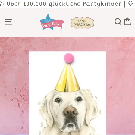
Direkt
🥳 Über 100.000 glückliche Partykinder | 💛
zum
Inhalt
SEITENNAVIGATION
SU