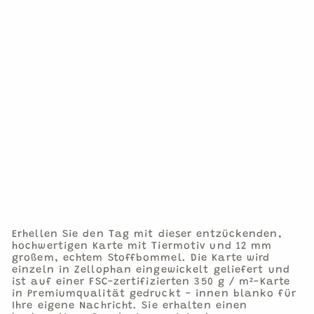
TR
IE
VE
R,
PA
RT
YH
UT
M.
PO
M
PO
M
€4,50
1
Grußkarte
mit
Bommel
Erhellen Sie den Tag mit dieser entzückenden,
hochwertigen Karte mit Tiermotiv und 12 mm
großem, echtem Stoffbommel. Die Karte wird
einzeln in Zellophan eingewickelt geliefert und
ist auf einer FSC-zertifizierten 350 g / m²-Karte
in Premiumqualität gedruckt - innen blanko für
Ihre eigene Nachricht. Sie erhalten einen