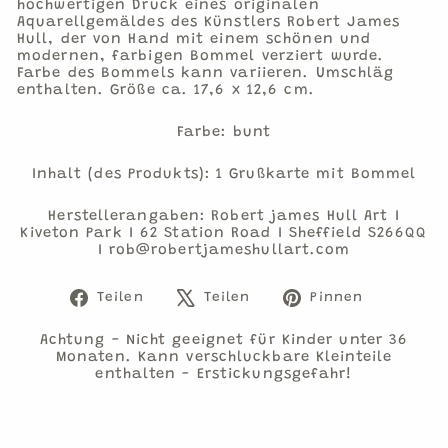
hochwertigen Druck eines originalen
Aquarellgemäldes des Künstlers Robert James
Hull, der von Hand mit einem schönen und
modernen, farbigen Bommel verziert wurde.
Farbe des Bommels kann variieren. Umschläg
enthalten. Größe ca. 17,6 x 12,6 cm.
Farbe: bunt
Inhalt (des Produkts): 1 Grußkarte mit Bommel
Herstellerangaben: Robert james Hull Art I
Kiveton Park I 62 Station Road I Sheffield S266QQ
I rob@robertjameshullart.com
Auf
Auf
Auf
Teilen
Teilen
Pinnen
Facebook
X
Pinteres
teilen
twittern
pinnen
Achtung - Nicht geeignet für Kinder unter 36
Monaten. Kann verschluckbare Kleinteile
enthalten - Erstickungsgefahr!