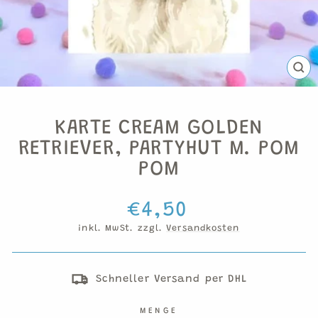
SCH
ESC
KARTE CREAM GOLDEN
RETRIEVER, PARTYHUT M. POM
POM
Normaler
€4,50
Preis
inkl. MwSt. zzgl.
Versandkosten
Schneller Versand per DHL
MENGE