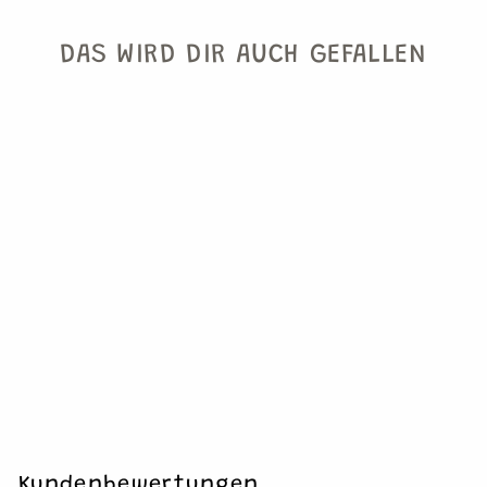
DAS WIRD DIR AUCH GEFALLEN
KARTE CREAM
GOLDEN RETRIEVER,
PARTYHUT M. POM
POM
€4,50
1 Grußkarte mit
Bommel
Kundenbewertungen