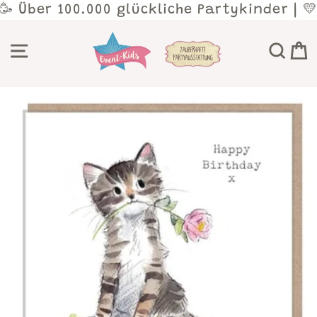
Direkt
 🥳 Über 100.000 glückliche Partykinder | 
zum
Inhalt
SEITENNAVIGATION
SU