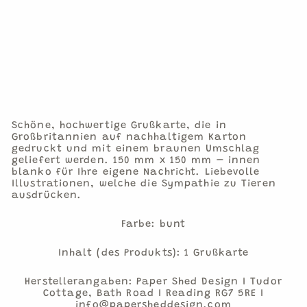
T
BL
UM
E
€2,95
1
Grußkarte
Schöne, hochwertige Grußkarte, die in
Großbritannien auf nachhaltigem Karton
gedruckt und mit einem braunen Umschlag
geliefert werden. 150 mm x 150 mm – innen
blanko für Ihre eigene Nachricht. Liebevolle
Illustrationen, welche die Sympathie zu Tieren
ausdrücken.
Farbe: bunt
Inhalt (des Produkts): 1 Grußkarte
Herstellerangaben: Paper Shed Design I Tudor
Cottage, Bath Road I Reading RG7 5RE I
info@papersheddesign.com