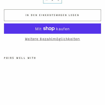
−
+
IN DEN EINKAUFSWAGEN LEGEN
Weitere Bezahlmöglichkeiten
PAIRS WELL WITH
KA
RT
E
KA
TZ
E
BR
AU
N-
GR
AU
MI