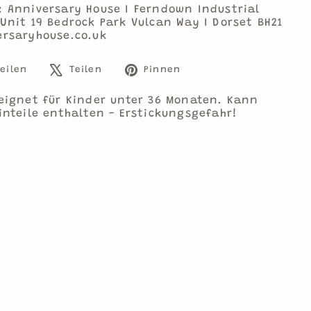
: Anniversary House I Ferndown Industrial
Unit 19 Bedrock Park Vulcan Way I Dorset BH21
ersaryhouse.co.uk
Auf
Auf
Auf
eilen
Teilen
Pinnen
Facebook
X
Pinterest
teilen
twittern
pinnen
eignet für Kinder unter 36 Monaten. Kann
inteile enthalten - Erstickungsgefahr!