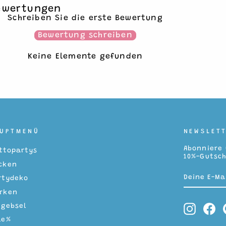
ewertungen
Schreiben Sie die erste Bewertung
Bewertung schreiben
Keine Elemente gefunden
AUPTMENÜ
NEWSLET
Abonniere 
ttopartys
10%-Gutsch
cken
DEINE
ABONNIERE
rtydeko
E-
MAILADRES
rken
tgebsel
Instag
Fa
le%