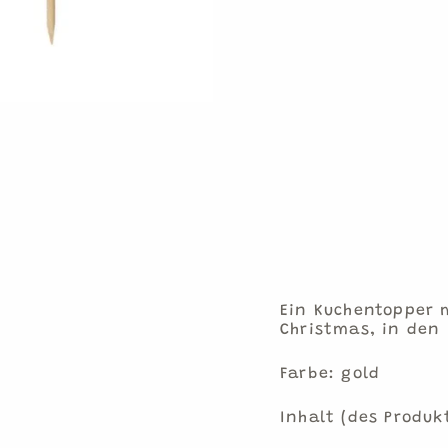
KU
CHE
NT
OPP
ER
ME
RRY
CH
RIS
TM
AS
€6,90
1
Kuchentopper
Ein Kuchentopper 
Christmas, in den
Farbe: gold
Inhalt (des Produk