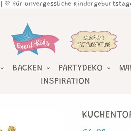
💛 für unvergessliche Kindergeburtstage
| 
BACKEN
PARTYDEKO
MA
INSPIRATION
KUCHENTO
Normaler