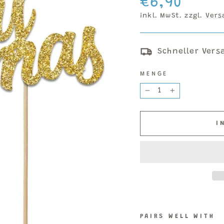
€6,90
Preis
inkl. MwSt. zzgl.
Vers
Schneller Vers
MENGE
−
+
I
PAIRS WELL WITH