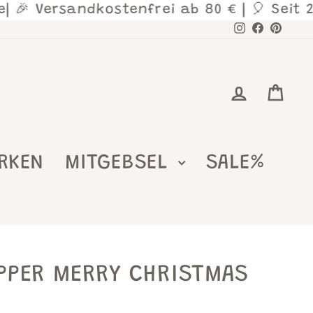
 Versandkostenfrei ab 80 € | 🎈 Seit 2013
Instagram
Facebook
Pinte
EINLO
EI
RKEN
MITGEBSEL
SALE%
PPER MERRY CHRISTMAS