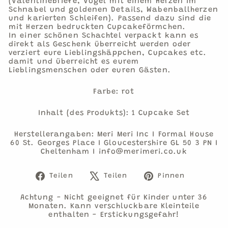
(Valentinebriefe, Vögel mit einem Herzen im
Schnabel und goldenen Details, Wabenballherzen
und karierten Schleifen). Passend dazu sind die
mit Herzen bedruckten Cupcakeförmchen.
In einer schönen Schachtel verpackt kann es
direkt als Geschenk überreicht werden oder
verziert eure Lieblingshäppchen, Cupcakes etc.
damit und überreicht es eurem
Lieblingsmenschen oder euren Gästen.
Farbe: rot
Inhalt (des Produkts): 1 Cupcake Set
Herstellerangaben: Meri Meri Inc I Formal House
60 St. Georges Place I Gloucestershire GL 50 3 PN I
Cheltenham I info@merimeri.co.uk
Auf
Auf
Auf
Teilen
Teilen
Pinnen
Facebook
X
Pinteres
teilen
twittern
pinnen
Achtung - Nicht geeignet für Kinder unter 36
Monaten. Kann verschluckbare Kleinteile
enthalten - Erstickungsgefahr!