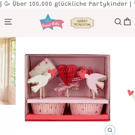
Direkt
| 🥳 Über 100.000 glückliche Partykinder |
zum
Inhalt
SEITENNAVIGATION
SU
SCHLIESSEN 