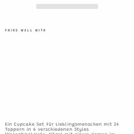
PAIRS WELL WITH
LO
VE
BI
RD
CU
PC
AK
E
SE
T
€15,90
1
Cupcake
Set
Ein Cupcake Set für Lieblingsmenschen mit 24
Toppern in 6 verschiedenen Styles