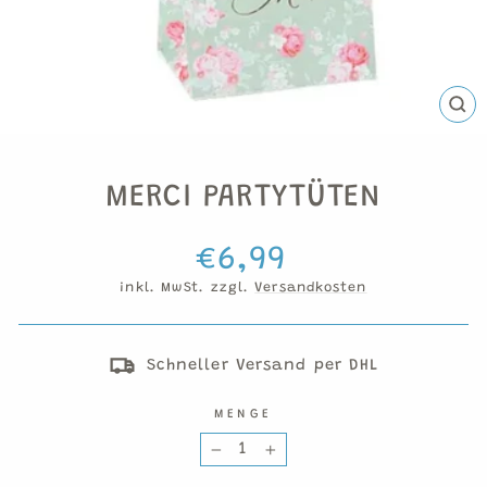
SCH
ESC
MERCI PARTYTÜTEN
Normaler
€6,99
Preis
inkl. MwSt. zzgl.
Versandkosten
Schneller Versand per DHL
MENGE
−
+