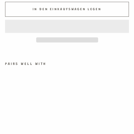
IN DEN EINKAUFSWAGEN LEGEN
PAIRS WELL WITH
ME
RC
I
PA
RT
YT
ÜT
EN
€6,99
4
Partytüten