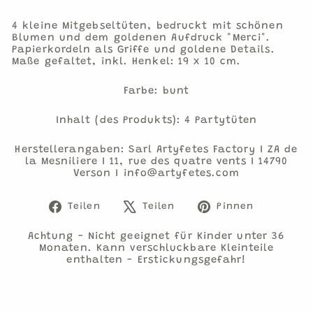
4 kleine Mitgebseltüten, bedruckt mit schönen
Blumen und dem goldenen Aufdruck "Merci".
Papierkordeln als Griffe und goldene Details.
Maße gefaltet, inkl. Henkel: 19 x 10 cm.
Farbe: bunt
Inhalt (des Produkts): 4 Partytüten
Herstellerangaben: Sarl Artyfetes Factory I ZA de
la Mesniliere I 11, rue des quatre vents I 14790
Verson I info@artyfetes.com
Auf
Auf
Auf
Teilen
Teilen
Pinnen
Facebook
X
Pinteres
teilen
twittern
pinnen
Achtung - Nicht geeignet für Kinder unter 36
Monaten. Kann verschluckbare Kleinteile
enthalten - Erstickungsgefahr!