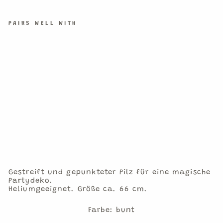
PAIRS WELL WITH
PIL
Z
FOL
IEN
BAL
LON
(PA
RTY
DEC
O)
€5,90
1
Folienballon
Gestreift und gepunkteter Pilz für eine magische
Partydeko.
Heliumgeeignet. Größe ca. 66 cm.
Farbe: bunt