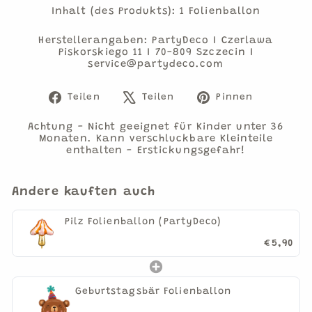
Inhalt (des Produkts): 1 Folienballon
Herstellerangaben: PartyDeco I Czerlawa
Piskorskiego 11 I 70-809 Szczecin I
service@partydeco.com
Auf
Auf
Auf
Teilen
Teilen
Pinnen
Facebook
X
Pinteres
teilen
twittern
pinnen
Achtung - Nicht geeignet für Kinder unter 36
Monaten. Kann verschluckbare Kleinteile
enthalten - Erstickungsgefahr!
Andere kauften auch
Pilz Folienballon (PartyDeco)
€5,90
Geburtstagsbär Folienballon