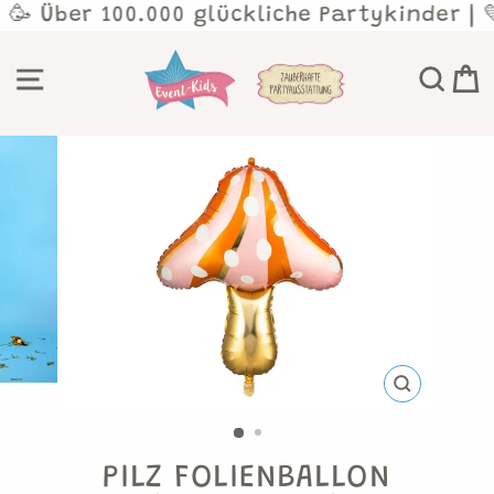
Direkt
 🥳 Über 100.000 glückliche Partykinder | 
zum
Inhalt
SEITENNAVIGATION
SU
SCHLIESSEN 
ESC)
PILZ FOLIENBALLON