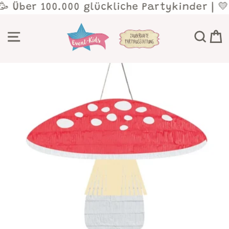
Direkt
🥳 Über 100.000 glückliche Partykinder | 
zum
Inhalt
SEITENNAVIGATION
SU