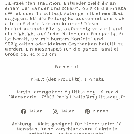
Jahrzehnten Tradition. Entweder zieht ihr an
einem der Bänder und schaut, ob sich die Pinata
öffnet oder ihr schlagt solange mit einem Stab
dagegen, bis die Füllung herauskommt und sich
alle auf diese stürzen können! Dieser
beeindruckende Pilz ist aufwendig verziert und
ein Highlight auf jeder Wald- oder Feenparty. Er
ist bereit, um mit buntem Konfetti und
Süßigkeiten oder kleinen Geschenken befüllt zu
werden. Ein Riesenspaß für die ganze Familie!
Größe ca. 45 x 33 cm
Farbe: rot
Inhalt (des Produkts): 1 Pinata
Herstellerangaben: My little day I 6 rue d
´Alexandrie I 75002 Paris I hello@mylittleday.fr
Auf
Auf
Auf
Teilen
Teilen
Pinnen
Facebook
X
Pinteres
teilen
twittern
pinnen
Achtung - Nicht geeignet für Kinder unter 36
Monaten. Kann verschluckbare Kleinteile