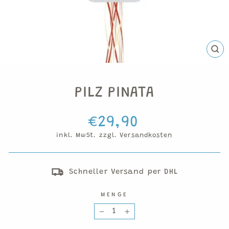
SCH
ESC
PILZ PINATA
Normaler
€29,90
Preis
inkl. MwSt. zzgl.
Versandkosten
Schneller Versand per DHL
MENGE
−
+