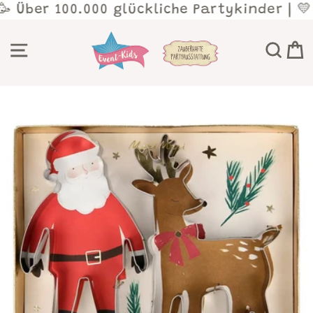
Direkt
🥳 Über 100.000 glückliche Partykinder | 
zum
Inhalt
SEITENNAVIGATION
SU