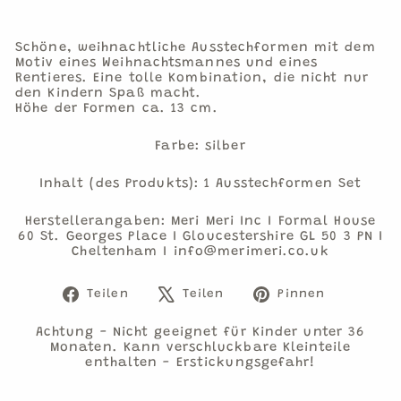
Schöne, weihnachtliche Ausstechformen mit dem
Motiv eines Weihnachtsmannes und eines
Rentieres. Eine tolle Kombination, die nicht nur
den Kindern Spaß macht.
Höhe der Formen ca. 13 cm.
Farbe: silber
Inhalt (des Produkts): 1 Ausstechformen Set
Herstellerangaben: Meri Meri Inc I Formal House
60 St. Georges Place I Gloucestershire GL 50 3 PN I
Cheltenham I info@merimeri.co.uk
Auf
Auf
Auf
Teilen
Teilen
Pinnen
Facebook
X
Pinteres
teilen
twittern
pinnen
Achtung - Nicht geeignet für Kinder unter 36
Monaten. Kann verschluckbare Kleinteile
enthalten - Erstickungsgefahr!