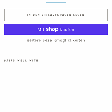
−
+
IN DEN EINKAUFSWAGEN LEGEN
Weitere Bezahlmöglichkeiten
PAIRS WELL WITH
WEIHNA
CHTS
AUSSTE
CHFORM
EN
Normaler
Sonderpreis
€12,90
Preis
€7,90
1
Ausstechformen
Set
Reduziert