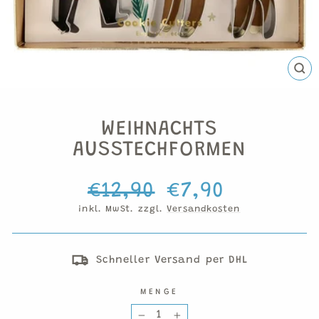
SCH
ESC
WEIHNACHTS
AUSSTECHFORMEN
Normaler
Sonderpreis
€12,90
€7,90
Preis
inkl. MwSt. zzgl.
Versandkosten
Schneller Versand per DHL
MENGE