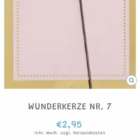
SCH
ESC
WUNDERKERZE NR. 7
Normaler
€2,95
Preis
inkl. MwSt. zzgl.
Versandkosten