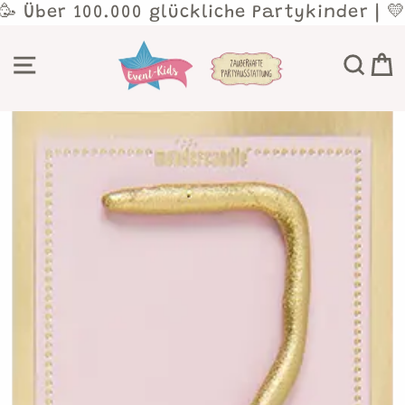
Direkt
 Über 100.000 glückliche Partykinder | 💛
zum
Inhalt
SEITENNAVIGATION
SU