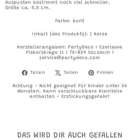
Auspusten bestimmt noch viel schneller.
Größe ca. 5,5 cm.
Farbe: bunt
Inhalt (des Produkts): 1 Kerze
Herstellerangaben: PartyDeco I Czerlawa
Piskorskiego 11 I 70-809 Szczecin I
service@partydeco.com
Auf
Auf
Auf
Teilen
Teilen
Pinnen
Facebook
X
Pinteres
teilen
twittern
pinnen
Achtung - Nicht geeignet für Kinder unter 36
Monaten. Kann verschluckbare Kleinteile
enthalten - Erstickungsgefahr!
DAS WIRD DIR AUCH GEFALLEN