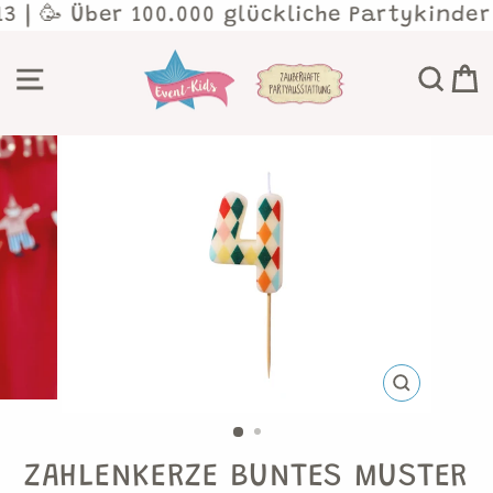
Direkt
3 | 🥳 Über 100.000 glückliche Partykinder
zum
Inhalt
SEITENNAVIGATION
SU
SCHLIESSEN 
ESC)
ZAHLENKERZE BUNTES MUSTER