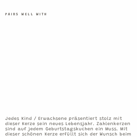
PAIRS WELL WITH
ZA
HL
EN
KE
RZ
E
BU
NT
ES
MU
ST
ER
4
€1,90
1
Kerze
Jedes Kind / Erwachsene präsentiert stolz mit
dieser Kerze sein neues Lebensjahr. Zahlenkerzen
sind auf jedem Geburtstagskuchen ein Muss. Mit
dieser schönen Kerze erfüllt sich der Wunsch beim