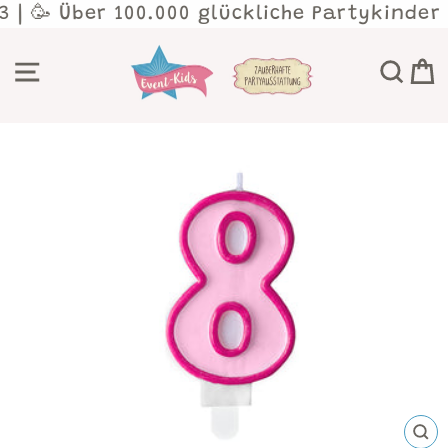
Direkt
3 | 🥳 Über 100.000 glückliche Partykinder
zum
Inhalt
SEITENNAVIGATION
SU
SCH