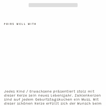
PAIRS WELL WITH
ZA
HL
EN
KE
RZ
E
PI
NK
8
€1,90
1
Kerze
Jedes Kind / Erwachsene präsentiert stolz mit
dieser Kerze sein neues Lebensjahr. Zahlenkerzen
sind auf jedem Geburtstagskuchen ein Muss. Mit
dieser schönen Kerze erfüllt sich der Wunsch beim